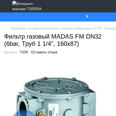
Ми працюємо. Все 
Приборы газового контроля, газовая арматура и ГРП
Фильт
Фильтр газовый MADAS FM DN32
(6bar, Труб 1 1/4", 160x87)
Артикул:
7330
Оставить отзыв