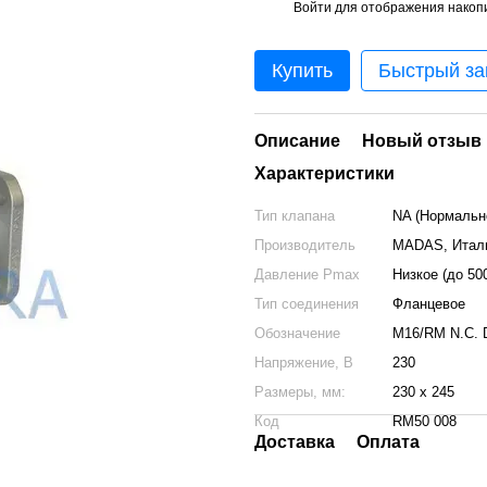
Войти
для отображения накопи
%
Купить
Быстрый за
Описание
Новый отзыв 
Характеристики
Тип клапана
NA (Нормальн
Производитель
MADAS, Итал
Давление Pmax
Низкое (до 50
Тип соединения
Фланцевое
Обозначение
M16/RM N.C. 
Напряжение, В
230
Размеры, мм:
230 x 245
Код
RM50 008
Доставка
Оплата