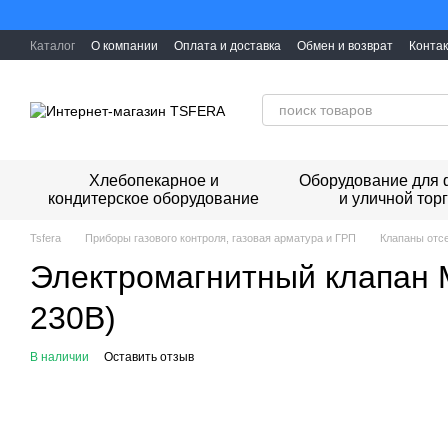
Перейти к основному контенту
Каталог
О компании
Оплата и доставка
Обмен и возврат
Конта
Хлебопекарное и
Оборудование для 
кондитерское оборудование
и уличной тор
Tsfera
Приборы газового контроля, газовая арматура и ГРП
Клапаны отс
Электромагнитный клапан 
230В)
В наличии
Оставить отзыв