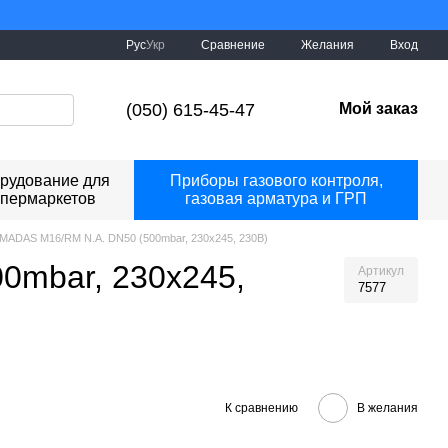
 буде Україна!
Сравнение
Рус
Укр
Желания
Вход
(050) 615-45-47
Мой заказ
рудование для
Приборы газового контроля,
упермаркетов
газовая арматура и ГРП
MADAS M16/RM N.A. DN50 (500mbar, 230x245, 230В)
0mbar, 230x245,
Артикул
7577
К сравнению
В желания