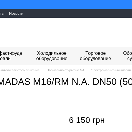
Ми працюємо. Все
кты
Новости
фаст-фуда
Холодильное
Торговое
Обо
говли
оборудование
оборудование
с
екатели электромагнитные
Нормально открытые NA
Электромагнитный клапан 
MADAS M16/RM N.A. DN50 (50
6 150 грн