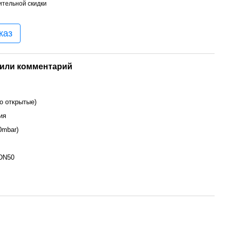
тельной скидки
каз
или комментарий
о открытые)
ия
0mbar)
DN50