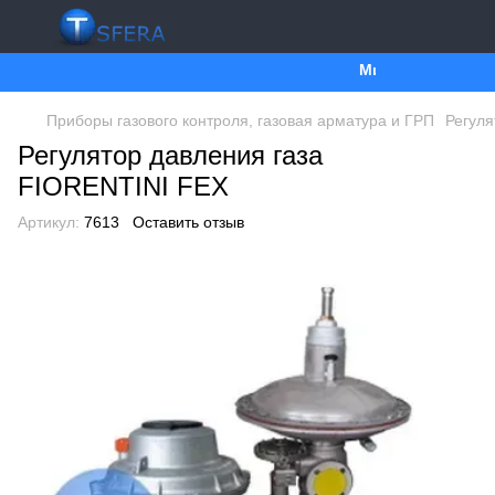
Ми працюємо. Все бу
Приборы газового контроля, газовая арматура и ГРП
Регуля
Регулятор давления газа
FIORENTINI FEX
Артикул:
7613
Оставить отзыв