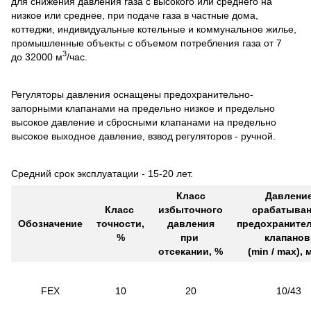
для снижения давления газа с высокого или среднего на
низкое или среднее, при подаче газа в частные дома,
коттеджи, индивидуальные котельные и коммунальное жилье,
промышленные объекты с объемом потребления газа от 7
3
до 32000 м
/час.
Регуляторы давления оснащены предохранительно-
запорными клапанами на предельно низкое и предельно
высокое давление и сбросными клапанами на предельно
высокое выходное давление, взвод регуляторов - ручной.
Средний срок эксплуатации - 15-20 лет.
Класс
Давлени
Класс
избыточного
срабатыва
Обозначение
точности,
давления
предохраните
%
при
клапанов
отсекании, %
(
min
/
max
), 
FEX
10
20
10/43