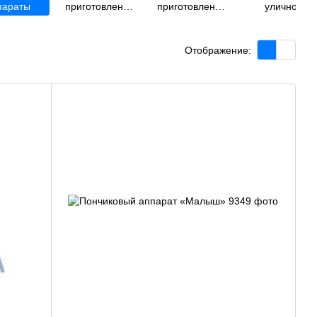
параты
приготовления
приготовления
уличной
попкорна
шаурмы
торговли
Отображение: