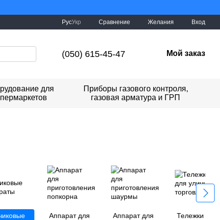
уде Україна!
Сравнение
Рус
Укр
Желания
Вход
(050) 615-45-47
Мой заказ
рудование для
Приборы газового контроля,
упермаркетов
газовая арматура и ГРП
чиковые
Аппарат для
Аппарат для
Тележки для