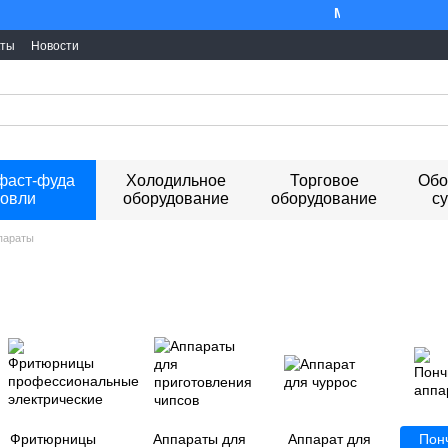
Ми працюємо. Все б
кты
Новости
фаст-фуда
Холодильное
Торговое
Обо
говли
оборудование
оборудование
с
параты
Фритюрницы
Аппараты для
Аппарат для
Пон