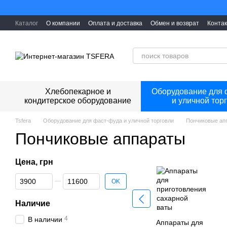
Перейти к основному контенту
Каталог
О компании
Оплата и доставка
Обмен и возврат
Конта
Хлебопекарное и
Оборудование для 
кондитерское оборудование
и уличной тор
Tsfera
Оборудование для фаст-фуда и уличной торговли
Пончиковые ап
Пончиковые аппараты
Цена, грн
От Цена, грн
До Цена, грн
OK
Наличие
4
В наличии
Аппараты для