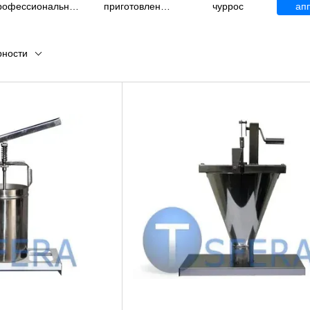
рофессиональные
приготовления
чуррос
ап
электрические
чипсов
рности