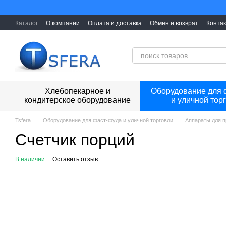
Перейти к основному контенту
Каталог
О компании
Оплата и доставка
Обмен и возврат
Конта
Хлебопекарное и
Оборудование для 
кондитерское оборудование
и уличной тор
Tsfera
Оборудование для фаст-фуда и уличной торговли
Аппараты для п
Счетчик порций
В наличии
Оставить отзыв