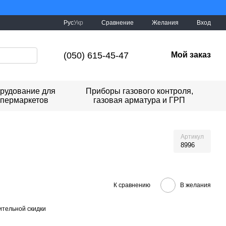
буде Україна!
Сравнение
Рус
Укр
Желания
Вход
(050) 615-45-47
Мой заказ
рудование для
Приборы газового контроля,
упермаркетов
газовая арматура и ГРП
Артикул
8996
К сравнению
В желания
тельной скидки