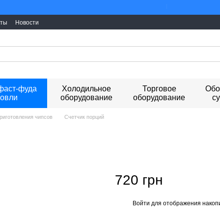
Ми працюємо. Все 
кты
Новости
фаст-фуда
Холодильное
Торговое
Обо
говли
оборудование
оборудование
с
риготовления чипсов
Счетчик порций
720 грн
Войти
для отображения накопи
%