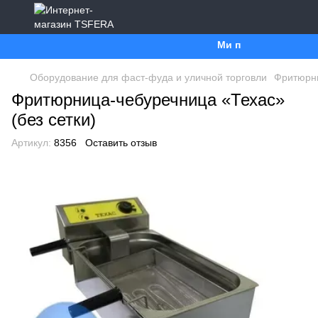
Ми працюємо. Все буде Ук
Оборудование для фаст-фуда и уличной торговли
Фритюрн
Фритюрница-чебуречница «Техас»
(без сетки)
Артикул:
8356
Оставить отзыв