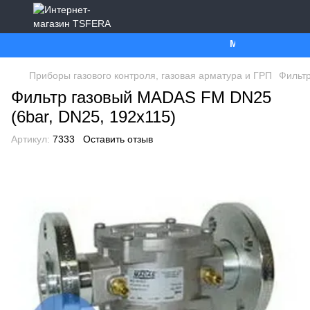
Ми працюємо. Все 
Приборы газового контроля, газовая арматура и ГРП
Фильт
Фильтр газовый MADAS FM DN25
(6bar, DN25, 192x115)
Артикул:
7333
Оставить отзыв