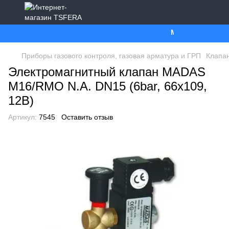
Ми працюємо. Все
Приборы газового контроля, газовая арматура и ГРП
Клапан
Электромагнитный клапан MADAS
M16/RMO N.A. DN15 (6bar, 66x109,
12В)
Артикул:
7545
Оставить отзыв