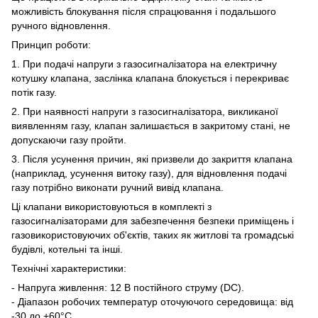
можливість блокування після спрацювання і подальшого
ручного відновлення.
Принцип роботи:
1. При подачі напруги з газосигналізатора на електричну
котушку клапана, заслінка клапана блокується і перекриває
потік газу.
2. При наявності напруги з газосигналізатора, викликаної
виявленням газу, клапан залишається в закритому стані, не
допускаючи газу пройти.
3. Після усунення причин, які призвели до закриття клапана
(наприклад, усунення витоку газу), для відновлення подачі
газу потрібно виконати ручний вивід клапана.
Ці клапани використовуються в комплекті з
газосигналізаторами для забезпечення безпеки приміщень і
газовикористовуючих об'єктів, таких як житлові та громадські
будівлі, котельні та інші.
Технічні характеристики:
- Напруга живлення: 12 В постійного струму (DC).
- Діапазон робочих температур оточуючого середовища: від
-30 до +60°C.