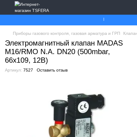
Ми працюємо. Все
Приборы газового контроля, газовая арматура и ГРП
Клапан
Электромагнитный клапан MADAS
M16/RMO N.A. DN20 (500mbar,
66x109, 12В)
Артикул:
7527
Оставить отзыв