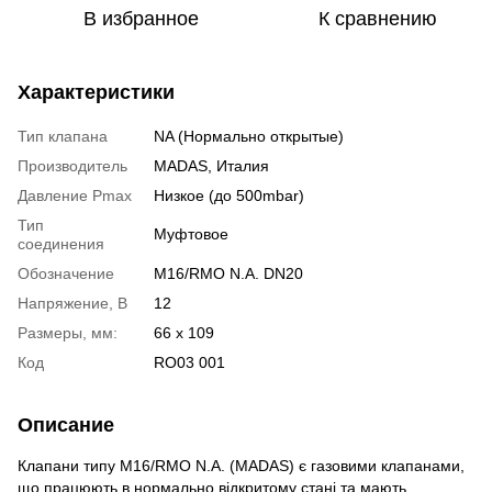
В избранное
К сравнению
Характеристики
Тип клапана
NA (Нормально открытые)
Производитель
MADAS, Италия
Давление Pmax
Низкое (до 500mbar)
Тип
Муфтовое
соединения
Обозначение
M16/RMO N.A. DN20
Напряжение, В
12
Размеры, мм:
66 х 109
Код
RO03 001
Описание
Клапани типу M16/RMO N.A. (MADAS) є газовими клапанами,
що працюють в нормально відкритому стані та мають