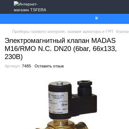
Ми працюємо. Все 
Приборы газового контроля, газовая арматура и ГРП
Клапан
Электромагнитный клапан MADAS
M16/RMO N.C. DN20 (6bar, 66x133,
230В)
Артикул:
7485
Оставить отзыв