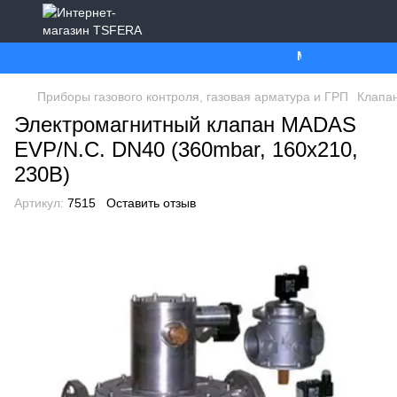
Ми працюємо. Все
Приборы газового контроля, газовая арматура и ГРП
Клапан
Электромагнитный клапан MADAS
EVP/N.C. DN40 (360mbar, 160x210,
230В)
Артикул:
7515
Оставить отзыв