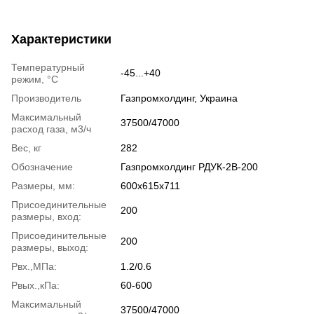
Характеристики
Температурный
-45...+40
режим, °C
Производитель
Газпромхолдинг, Украина
Максимальный
37500/47000
расход газа, м3/ч
Вес, кг
282
Обозначение
Газпромхолдинг РДУК-2В-200
Размеры, мм:
600х615х711
Присоединительные
200
размеры, вход:
Присоединительные
200
размеры, выход:
Pвх.,МПа:
1.2/0.6
Pвых.,кПа:
60-600
Максимальный
37500/47000