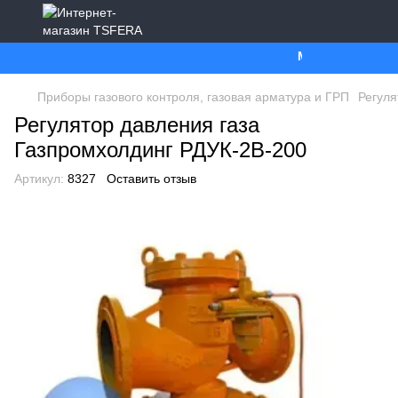
Ми працюємо. Все б
Приборы газового контроля, газовая арматура и ГРП
Регуля
Регулятор давления газа
Газпромхолдинг РДУК-2В-200
Артикул:
8327
Оставить отзыв