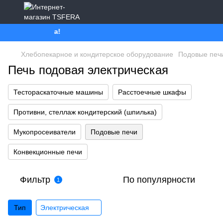
е буде Україна!
Хлебопекарное и кондитерское оборудование
Подовые печ
Печь подовая электрическая
Тестораскаточные машины
Расстоечные шкафы
Противни, стеллаж кондитерский (шпилька)
Мукопросеиватели
Подовые печи
Конвекционные печи
Фильтр
По популярности
1
Тип
Электрическая