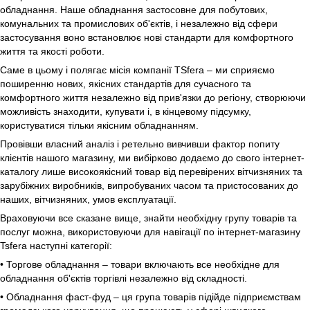
обладнання. Наше обладнання застосовне для побутових,
комунальних та промислових об'єктів, і незалежно від сфери
застосування воно встановлює нові стандарти для комфортного
життя та якості роботи.
Саме в цьому і полягає місія компанії TSfera – ми сприяємо
поширенню нових, якісних стандартів для сучасного та
комфортного життя незалежно від прив'язки до регіону, створюючи
можливість знаходити, купувати і, в кінцевому підсумку,
користуватися тільки якісним обладнанням.
Провівши власний аналіз і ретельно вивчивши фактор попиту
клієнтів нашого магазину, ми вибірково додаємо до свого інтернет-
каталогу лише високоякісний товар від перевірених вітчизняних та
зарубіжних виробників, випробуваних часом та пристосованих до
наших, вітчизняних, умов експлуатації.
Враховуючи все сказане вище, знайти необхідну групу товарів та
послуг можна, використовуючи для навігації по інтернет-магазину
Tsfera наступні категорії:
• Торгове обладнання – товари включають все необхідне для
обладнання об'єктів торгівлі незалежно від складності.
• Обладнання фаст-фуд – ця група товарів підійде підприємствам