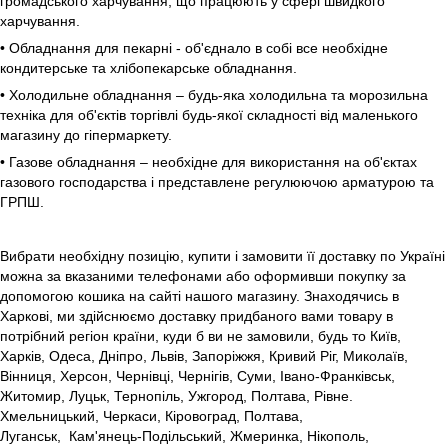
громадського харчування, що працюють у сфері швидкого
харчування.
• Обладнання для пекарні - об'єднало в собі все необхідне
кондитерське та хлібопекарське обладнання.
• Холодильне обладнання – будь-яка холодильна та морозильна
техніка для об'єктів торгівлі будь-якої складності від маленького
магазину до гіпермаркету.
• Газове обладнання – необхідне для використання на об'єктах
газового господарства і представлене регулюючою арматурою та
ГРПШ.
Вибрати необхідну позицію, купити і замовити її доставку по Україні
можна за вказаними телефонами або оформивши покупку за
допомогою кошика на сайті нашого магазину. Знаходячись в
Харкові, ми здійснюємо доставку придбаного вами товару в
потрібний регіон країни, куди б ви не замовили, будь то Київ,
Харків, Одеса, Дніпро, Львів, Запоріжжя, Кривий Ріг, Миколаїв,
Вінниця, Херсон, Чернівці, Чернігів, Суми, Івано-Франківськ,
Житомир, Луцьк, Тернопіль, Ужгород, Полтава, Рівне.
Хмельницький, Черкаси, Кіровоград, Полтава,
Луганськ, Кам'янець-Подільський, Жмеринка, Нікополь,