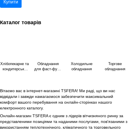
Купити
Каталог товарів
Хлібопекарне та
Обладнання
Холодильне
Торгове
кондитерське
для фаст-фуду
обладнання
обладнання
обладнання
та вуличної
торгівлі
Вітаємо вас в інтернет-магазині TSFERA! Ми раді, що ви нас
відвідали і завжди намагаємося забезпечити максимальний
комфорт вашого перебування на онлайн-сторінках нашого
електронного каталогу.
Онлайн-магазин TSFERA є одним з лідерів вітчизняного ринку за
представленими позиціями та наданими послугами, пов'язаними з
використанням теплотехнічного, кліматичного та торговельного