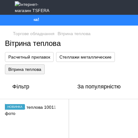
се буде Україна!
Торгове обладнання
Вітрина теплова
Вітрина теплова
Расчетный прилавок
Стеллажи металлические
Вітрина теплова
Фільтр
За популярністю
НОВИНКА