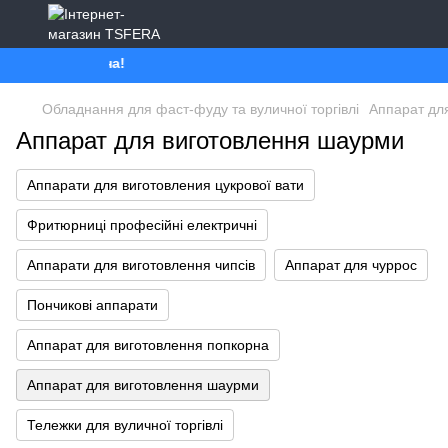
се буде Україна!
Обладнання для фаст-фуду та вуличної торгівлі
Аппарат дл
Аппарат для виготовлення шаурми
Аппарати для виготовления цукрової вати
Фритюрниці професійні електричні
Аппарати для виготовлення чипсів
Аппарат для чуррос
Пончикові аппарати
Аппарат для виготовлення попкорна
Аппарат для виготовлення шаурми
Тележки для вуличної торгівлі