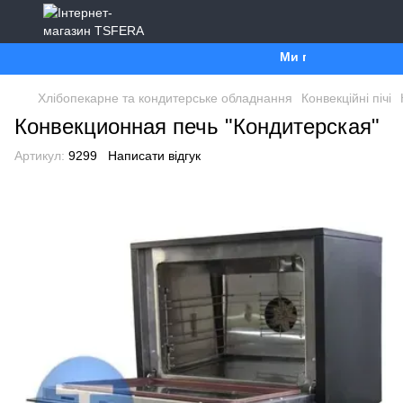
Ми працюємо. Все буде У
Хлібопекарне та кондитерське обладнання
Конвекційні пічі
Конвекционная печь "Кондитерская"
Артикул:
9299
Написати відгук