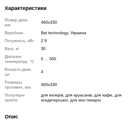
Характеристики
Розмір деки,
460х330
мм
Виробник
Bat technology, Украина
Потужність, кВт
2.9
Вага, кг
30
Діапазон
0 ... 300
температур, °С
Кількість деки,
4
шт
Размеры
460х330
противня, мм:
Популярні
для еклерів, для круасанів, для кафе, для
запити
кондитерської, для міні пекарні
Опис