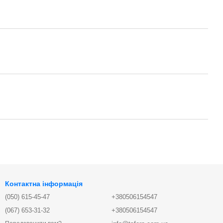
Контактна інформація
(050) 615-45-47
+380506154547
(067) 653-31-32
+380506154547