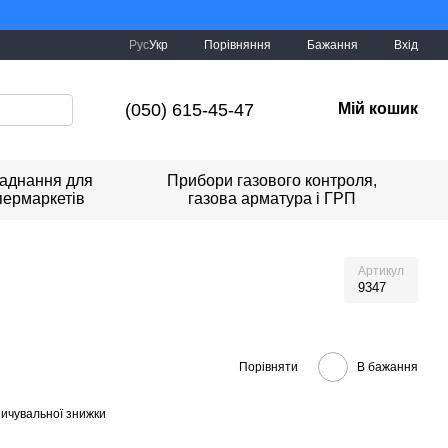
буде Україна!
Порівняння
Рус
Укр
Бажання
Вхід
(050) 615-45-47
Мій кошик
аднання для
Прибори газового контроля,
пермаркетів
газова арматура і ГРП
Артикул
9347
Порівняти
В бажання
ичувальної знижки