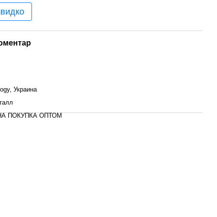
швидко
коментар
logy, Украина
талл
А ПОКУПКА ОПТОМ