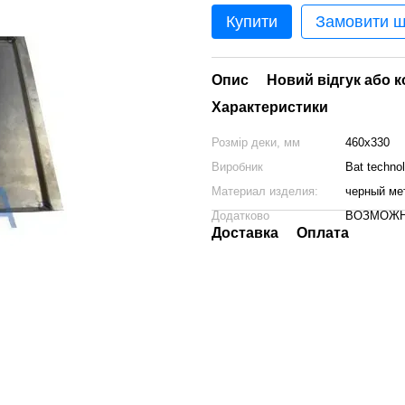
Купити
Замовити 
Опис
Новий відгук або 
Характеристики
Розмір деки, мм
460х330
Виробник
Bat techno
Материал изделия:
черный ме
Додатково
ВОЗМОЖН
Доставка
Оплата