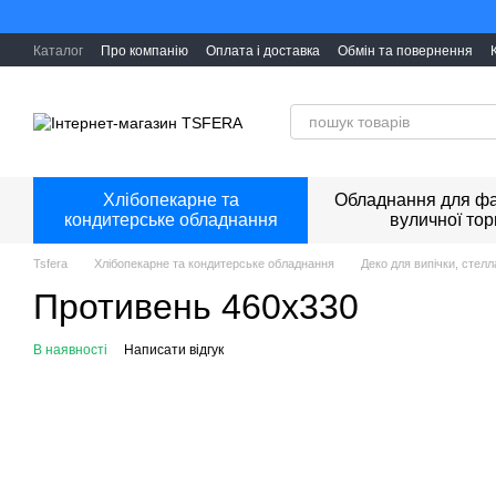
Перейти к основному контенту
Каталог
Про компанію
Оплата і доставка
Обмін та повернення
Хлібопекарне та
Обладнання для фа
кондитерське обладнання
вуличної тор
Tsfera
Хлібопекарне та кондитерське обладнання
Деко для випічки, стел
Противень 460x330
В наявності
Написати відгук