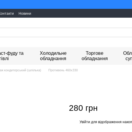
Ми працюємо. Все 
Контакти
Новини
ст-фуду та
Холодильне
Торгове
Обл
гівлі
обладнання
обладнання
су
лаж кондитерський (шпілька)
Противень 460x330
280 грн
Увійти
для відображення накоп
%