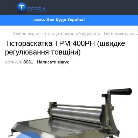
Ми працюємо. Все буде Україна!
Хлібопекарне та кондитерське обладнання
Тісторозкатувал
Тістораскатка ТРМ-400РН (швидке
регулювання товщіни)
Артикул:
8681
Написати відгук