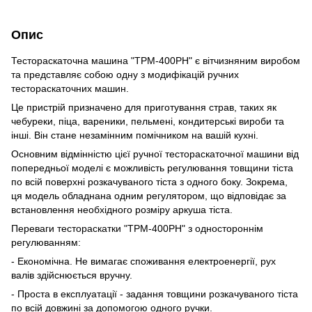
Опис
Тестораскаточна машина "ТРМ-400РН" є вітчизняним виробом
та представляє собою одну з модифікацій ручних
тестораскаточних машин.
Це пристрій призначено для приготування страв, таких як
чебуреки, піца, вареники, пельмені, кондитерські вироби та
інші. Він стане незамінним помічником на вашій кухні.
Основним відмінністю цієї ручної тестораскаточної машини від
попередньої моделі є можливість регулювання товщини тіста
по всій поверхні розкачуваного тіста з одного боку. Зокрема,
ця модель обладнана одним регулятором, що відповідає за
встановлення необхідного розміру аркуша тіста.
Переваги тестораскатки "ТРМ-400РН" з одностороннім
регулюванням:
- Економічна. Не вимагає споживання електроенергії, рух
валів здійснюється вручну.
- Проста в експлуатації - задання товщини розкачуваного тіста
по всій довжині за допомогою одного ручки.