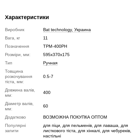
Характеристики
Виробник
Bat technology, Украина
Вага, кг
11
Позначення
ТРМ-400РН
Розміри, мм:
595x370x175
Тип
Ручная
Товщина
розкочування
0.5-7
тіста, мм:
Довжина валів,
400
мм:
Діаметр валів,
60
мм:
Додатково
ВОЗМОЖНА ПОКУПКА ОПТОМ
Популярні
для піци, для пельменів, для лаваша, для
запити
листкового тіста, для хінкалі, для чебуреків,
настільні