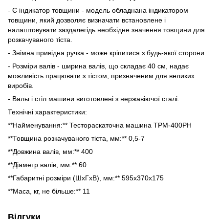
- Є індикатор товщини - модель обладнана індикатором
товщини, який дозволяє визначати встановлене і
налаштовувати заздалегідь необхідне значення товщини для
розкачуваного тіста.
- Знімна привідна ручка - може кріпитися з будь-якої сторони.
- Розміри валів - ширина валів, що складає 40 см, надає
можливість працювати з тістом, призначеним для великих
виробів.
- Валы і стіл машини виготовлені з нержавіючої сталі.
Технічні характеристики:
**Найменування:** Тестораскаточна машина ТРМ-400РН
**Товщина розкачуваного тіста, мм:** 0,5-7
**Довжина валів, мм:** 400
**Діаметр валів, мм:** 60
**Габаритні розміри (ШхГхВ), мм:** 595x370x175
**Маса, кг, не більше:** 11
Відгуки