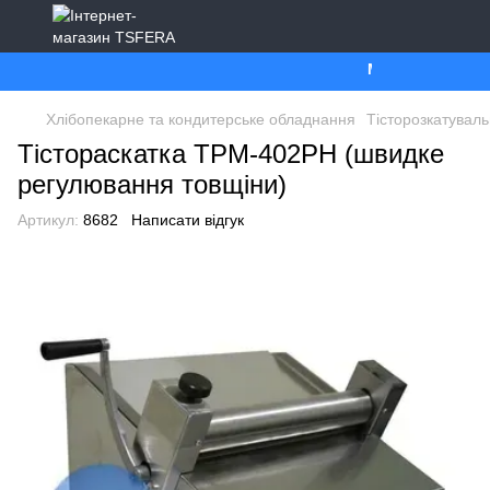
Ми працюємо. Все 
Хлібопекарне та кондитерське обладнання
Тісторозкатувал
Тістораскатка ТРМ-402РН (швидке
регулювання товщіни)
Артикул:
8682
Написати відгук