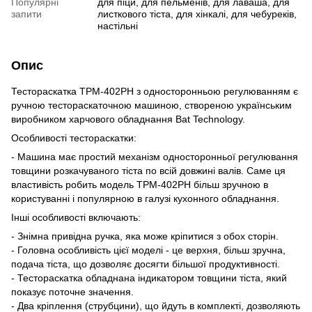
Популярні
для піци, для пельменів, для лаваша, для
запити
листкового тіста, для хінкалі, для чебуреків,
настільні
Опис
Тестораскатка ТРМ-402РН з односторонньою регулюванням є
ручною тестораскаточною машиною, створеною українським
виробником харчового обладнання Bat Technology.
Особливості тестораскатки:
- Машина має простий механізм односторонньої регулювання
товщини розкачуваного тіста по всій довжині валів. Саме ця
властивість робить модель ТРМ-402РН більш зручною в
користуванні і популярною в галузі кухонного обладнання.
Інші особливості включають:
- Знімна привідна ручка, яка може кріпитися з обох сторін.
- Головна особливість цієї моделі - це верхня, більш зручна,
подача тіста, що дозволяє досягти більшої продуктивності.
- Тестораскатка обладнана індикатором товщини тіста, який
показує поточне значення.
- Два кріплення (струбцини), що йдуть в комплекті, дозволяють