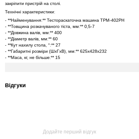
закріпити пристрій на столі.
Технічні характеристики:
- **Найменування:** Тестораскаточна машина ТРМ-402РН
- **Товщина розкачуваного тіста, мм:** 0,5-7
- **Довжина валів, мм:** 400
- **Діаметр валів, мм:** 60
- **Кут нахилу стола, °:** 27
- **Габаритні розміри (ШхГхВ), мм:** 625x428x232
- **Маса, кг, не більше:** 15
Відгуки
Додайте перший відгук