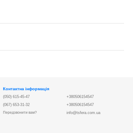
Контактна інформація
(050) 615-45-47
+380506154547
(067) 653-31-32
+380506154547
info@tsfera.com.ua
Передзвонити вам?