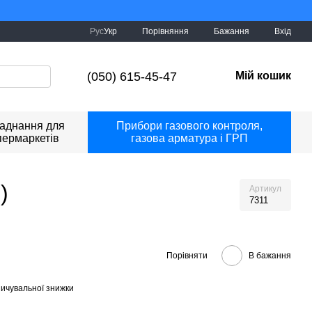
уде Україна!
Порівняння
Рус
Укр
Бажання
Вхід
(050) 615-45-47
Мій кошик
аднання для
Прибори газового контроля,
пермаркетів
газова арматура і ГРП
)
Артикул
7311
Порівняти
В бажання
ичувальної знижки