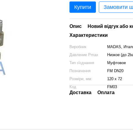
Купити
Замовити 
Опис
Новий відгук або 
Характеристики
Виробник
MADAS, Итал
Давление Pmax
Низкое (до 2ba
Тип з'єднання
Муфтовое
Позначення
FM DN20
Розміри, мм:
120 х 72
Код
FM03
Доставка
Оплата