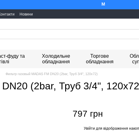
Ми працюємо. Все б
Контакти
Новини
ст-фуду та
Холодильне
Торгове
Обл
гівлі
обладнання
обладнання
су
Фильтр газовый MADAS FM DN20 (2bar, Труб 3/4", 120x72)
N20 (2bar, Труб 3/4", 120x72
797 грн
Увійти
для відображення накоп
%