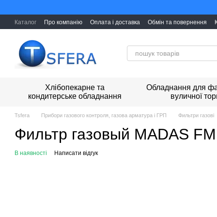
Перейти к основному контенту
Каталог
Про компанію
Оплата і доставка
Обмін та повернення
Хлібопекарне та
Обладнання для фа
кондитерське обладнання
вуличної тор
Tsfera
Прибори газового контроля, газова арматура і ГРП
Фильтри газові
Фильтр газовый MADAS FM D
В наявності
Написати відгук