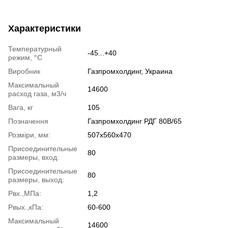
Характеристики
Температурный
-45...+40
режим, °C
Виробник
Газпромхолдинг, Украина
Максимальный
14600
расход газа, м3/ч
Вага, кг
105
Позначення
Газпромхолдинг РДГ 80В/65
Розміри, мм:
507х560х470
Присоединительные
80
размеры, вход:
Присоединительные
80
размеры, выход:
Pвх.,МПа:
1,2
Pвых.,кПа:
60-600
Максимальный
14600