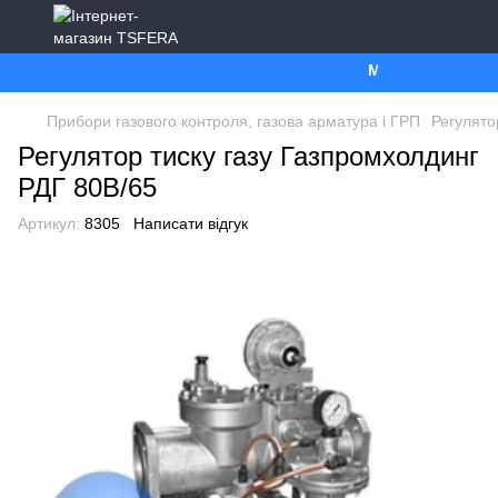
Ми працюємо. Все 
Прибори газового контроля, газова арматура і ГРП
Регулято
Регулятор тиску газу Газпромхолдинг
РДГ 80В/65
Артикул:
8305
Написати відгук