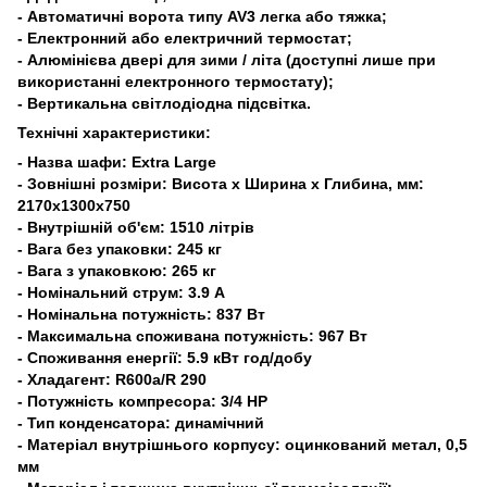
- Автоматичні ворота типу AV3 легка або тяжка;
- Електронний або електричний термостат;
- Алюмінієва двері для зими / літа (доступні лише при
використанні електронного термостату);
- Вертикальна світлодіодна підсвітка.
Технічні характеристики:
- Назва шафи: Extra Large
- Зовнішні розміри: Висота x Ширина x Глибина, мм:
2170x1300x750
- Внутрішній об'єм: 1510 літрів
- Вага без упаковки: 245 кг
- Вага з упаковкою: 265 кг
- Номінальний струм: 3.9 А
- Номінальна потужність: 837 Вт
- Максимальна споживана потужність: 967 Вт
- Споживання енергії: 5.9 кВт год/добу
- Хладагент: R600a/R 290
- Потужність компресора: 3/4 HP
- Тип конденсатора: динамічний
- Матеріал внутрішнього корпусу: оцинкований метал, 0,5
мм