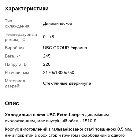
Характеристики
Тип
Динамическое
охлаждения
Температурный
0...+8
режим, °C
Виробник
UBC GROUP, Украина
Вага, кг
245
Напруга, В
220
Розміри, мм:
2170x1300x750
Материал
Cтеклянные двери-купе
дверей:
Опис
Холодильна шафа UBC
Extra
Large
з динамічним
охолодженням, має внутрішній обєм - 1510 Л.
Корпус виготовлений з гальванізованої сталі товщиною 0,5 мм,
який покритий з обох сторін грунтом і фарбований з одного