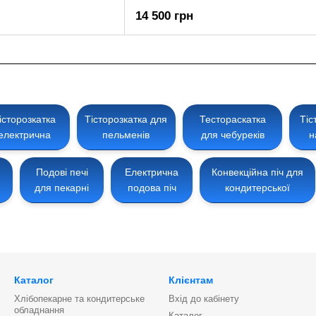
14 500 грн
історозкатка
Тісторозкатка для
Тестораскатка
Тіс
електрична
пельменів
для чебуреків
н
Подові печі
Електрична
Конвекційна піч для
для пекарні
подова піч
кондитерської
Каталог
Клієнтам
Хлібопекарне та кондитерське
Вхід до кабінету
обладнання
Каталог