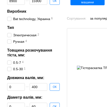
ОК
машини
Виробник
Сортування:
за популя
6
Bat technology, Украина
Тип
2
Электрическая
4
Ручная
Товщина розкочування
тіста, мм:
4
0.5-7
1
0.5-30
Довжина валів, мм:
Від Довжина валів, мм:
До Довжина валів, мм:
ОК
Діаметр валів, мм:
Від Діаметр валів, мм:
До Діаметр валів, мм:
ОК