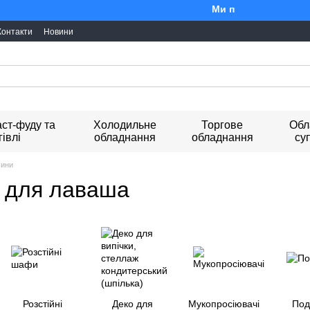
Ми працюємо. Все буде 
Контакти
Новини
ст-фуду та
Холодильне
Торгове
Обл
гівлі
обладнання
обладнання
су
шини
и для лаваша
Розстійні
Деко для
Мукопросіювачі
Подо