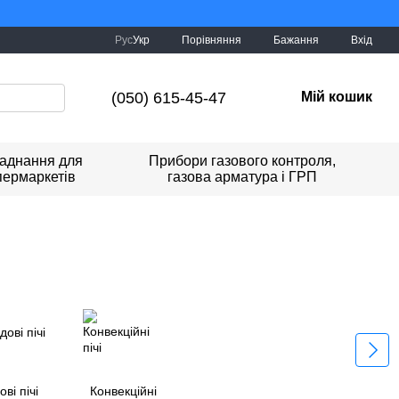
Україна!
Порівняння
Рус
Укр
Бажання
Вхід
(050) 615-45-47
Мій кошик
аднання для
Прибори газового контроля,
пермаркетів
газова арматура і ГРП
ві пічі
Конвекційні