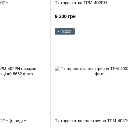
00РН
Тістораскатка ТРМ-402РН
9 300 грн
ВІДЕО
02РН (швидке
Тістораскатка електрична ТРМ-403