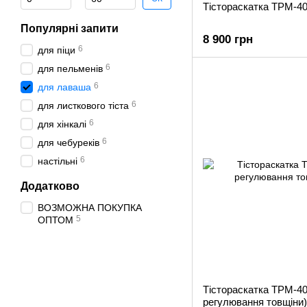
Тістораскатка ТРМ-4
Популярні запити
8 900 грн
6
для піци
6
для пельменів
6
для лаваша
6
для листкового тіста
6
для хінкалі
6
для чебуреків
6
настільні
Додатково
ВОЗМОЖНА ПОКУПКА
5
ОПТОМ
Тістораскатка ТРМ-4
регулювання товщіни)