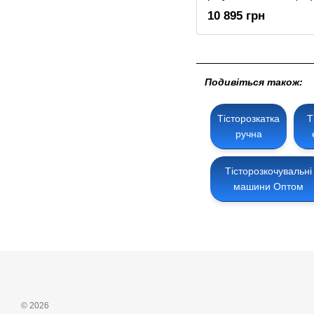
10 895 грн
Подивіться також:
Тісторозкатка
Т
ручна
Тісторозкочувальні
машини Оптом
© 2026