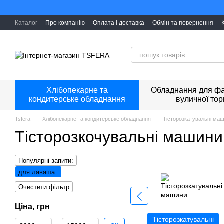
Перейти к основному контенту
Каталог
Про компанію
Оплата і доставка
Обмін та повернення
Хлібопекарне та
Обладнання для фа
кондитерське обладнання
вуличної тор
Tsfera
Хлібопекарне та кондитерське обладнання
Тісторозкатувальні ма
Тісторозкочувальні машин
Популярні запити:
для лаваша
Очистити фільтр
Ціна, грн
Тісторозкатувальні
Від Ціна, грн
До Ціна, грн