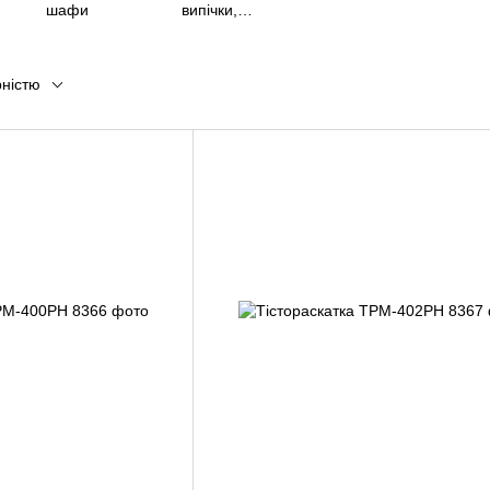
шафи
випічки,
стеллаж
кондитерський
(шпілька)
рністю